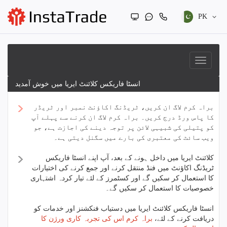
PK
انسٹا فاریکس کلائنٹ ایریا میں خوش آمدید
براہ کرم لاگ ان کریں، ٹریڈنگ اکاؤنٹ نمبر اور ٹریڈر
کا پاس ورڈ درج کریں۔ براہ کرم لاگ ان کرنے سے پہلے آپ
کو پتیلی کی شبیہی لائن پر توجہ دینے کی اجازت ہے، جو
ویب سائٹ کی معتبری کی بارے میں سگنل دیتی ہے۔
کلائنٹ ایریا میں داخل ہونے کے بعد، آپ اپنے انسٹا فاریکس
ٹریڈنگ اکاؤنٹ میں فنڈ منتقل کرنے اور جمع کرنے کی اختیارات
کا استعمال کر سکیں گے اور کسٹمرز کے لئے تیار کردہ اشتہاری
خصوصیات کا استعمال کر سکیں گے۔
انسٹا فاریکس کلائنٹ ایریا میں دستیاب فنکشنز اور خدمات کو
دریافت کرنے کے لئے،
براہ کرم اس کی تجربہ کاری ورژن کا