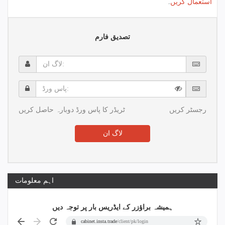
استعمال کریں
.
تصدیق فارم
لاگ
ان:
پاس
ورڈ:
رجسٹر کریں
ٹریڈر کا پاس ورڈ دوبارہ حاصل کریں
لاگ ان
اہم معلومات
ہمیشہ براؤزر کے ایڈریس بار پر توجہ دیں
cabinet.insta.trade
/client/pk/login