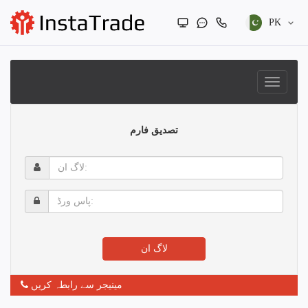
PK
تصدیق فارم
لاگ
ان:
پاس
ورڈ:
لاگ ان
مینیجر سے رابطہ کریں