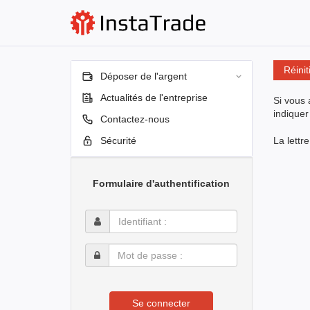
Réinit
Déposer de l'argent
Actualités de l'entreprise
Si vous 
indiquer
Contactez-nous
Sécurité
La lettr
Formulaire d'authentification
Identifiant
:
Mot
de
passe
:
Se connecter