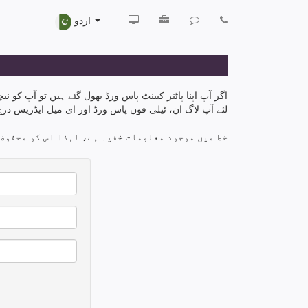
اردو
اگر آپ اپنا پاٹنر کیبنٹ پاس ورڈ بھول گئے ہیں تو آپ کو 
لئے آپ لاگ ان، ٹیلی فون پاس ورڈ اور ای میل ایڈریس درج ک
خط میں موجود معلومات خفیہ ہے، لہذا اس کو محفوظ 