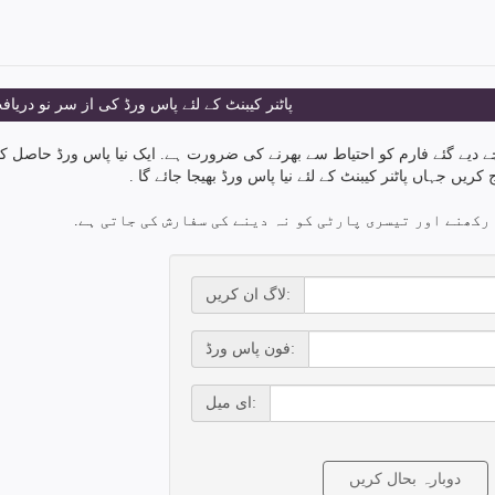
پاٹنر کیبنٹ کے لئے پاس ورڈ کی از سر نو دریاف
نیچے دیے گئے فارم کو احتیاط سے بھرنے کی ضرورت ہے. ایک نیا پاس ورڈ حاصل ک
ریں جہاں پاٹنر کیبنٹ کے لئے نیا پاس ورڈ بھیجا جائے گا .
رکھنے اور تیسری پارٹی کو نہ دینے کی سفارش کی جاتی ہے.
لاگ ان کریں:
فون پاس ورڈ:
ای میل: