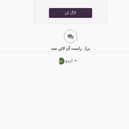
لاگ ان
براہ راست آن لائن مدد
اردو