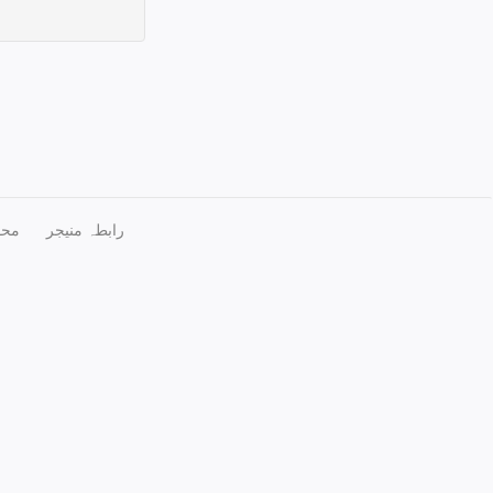
رابطہ منیجر
محف