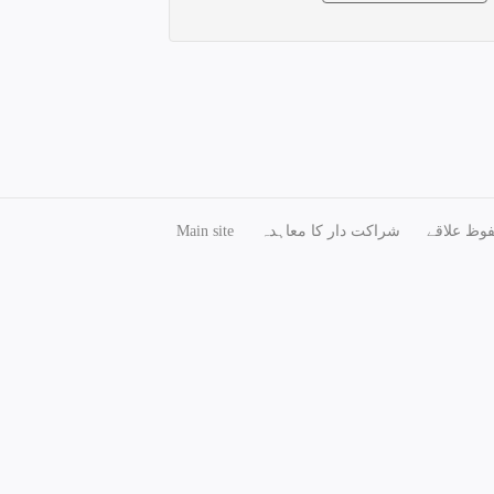
وظ علاقے
شراکت دار کا معاہدہ
Main site